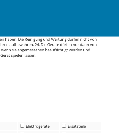
der auf dem Boden des Wasserkochers bzw. auf dem
her nicht für andere Zwecke als das Erhitzen von Wasser
ng oder falsche Verwendung entstehen. 18. Den
 1219. Nach dem Entnehmen des Geräts aus der Verpackung
ten befinden. 20. Den Wasserkocher nicht über die
kocher während des Betriebs nicht bewegen. 22. Den
 von einem Erwachsenen beaufsichtigt werden, nachdem
en haben. Die Reinigung und Wartung dürfen nicht von
ahren aufbewahren. 24. Die Geräte dürfen nur dann von
n, wenn sie angemessenen beaufsichtigt werden und
erät spielen lassen.
Elektrogeräte
Ersatzteile