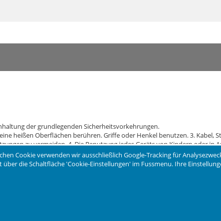
Einhaltung der grundlegenden Sicherheitsvorkehrungen.
ine heißen Oberflächen berühren. Griffe oder Henkel benutzen. 3. Kabel, S
tzungen zu vermeiden. 4. Die Benutzung jedes Geräts von Kindern oder in 
wird und bevor Reinigungsarbeiten ausgeführt werden. Das Gerät abkühlen 
chen Cookie verwenden wir ausschließlich Google-Tracking für Analysezwec
, wenn Kabel oder Stecker beschädigt sind, wenn das Gerät selbst nicht einw
eit über die Schaltfläche 'Cookie-Einstellungen' im Fussmenu. Ihre Einstellu
 damit es untersucht und repariert wird. 7. Die Verwendung von nicht vo
für den Hausgebrauch und die Verwendung in Innenräumen bestimmt. 9. Nich
ängt, dass versehentlich daran gezogen werden oder man darüber stolpern ka
n. 11. Nehmen Sie den Wasserkocher vor dem Befüllen vom Netzsockel. Stelle
osition “Off” stellen (abschalten), dann den Stecker von der Wandsteckdose
end des Aufgießens kann Verbrennungen verursachen. 14. Das Gerät darf n