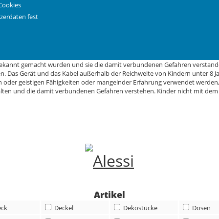
immt. Überprüfen Sie, dass die Spannung Ihrer elektrischen Anlage, mit 
Cookies
cher nur mit dem mitgelieferten Netzsockel verwenden. 16. Den Wasserkoc
zerdaten fest
e Schäden, die durch unsachgemäße oder nicht bestimmungsgemäße Verwendu
eb nehmen. XII 17/04/24 11:22 MDL06 Bollitore_MicheleDeLucchi_EU24.indd
t wurden und sich außerhalb der Reichweite von Kindern und geistig Behinder
 zu verhindern, dass Wasser in den Schalter eintreten kann. 21. Den Wasser
 Dieses Gerät kann von Kindern ab 8 Jahren verwendet werden, sofern sie
bekannt gemacht wurden und sie die damit verbundenen Gefahren verstand
n. Das Gerät und das Kabel außerhalb der Reichweite von Kindern unter 8 J
en oder geistigen Fähigkeiten oder mangelnder Erfahrung verwendet werde
ten und die damit verbundenen Gefahren verstehen. Kinder nicht mit dem G
Artikel
eck
Deckel
Dekostücke
Dosen