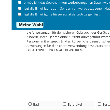
Spannung mit den Angaben auf dem Typenschild übereinst
ermöglicht das Speichern von werbebezogenen Daten wie 
Netzsockel angegebenen übereinstimmt. 15. Den Wasserko
legt die Einwilligung zum Senden von werbebezogenen Nut
verwenden. 17. Der Hersteller haftet nicht für etwaig
legt die Einwilligung für personalisierte Anzeigen fest
Wasserkocher nicht auf einer geneigten Fläche in Betri
sicherstellen, dass die Plastikbeutel sorgfältig entsorg
Höchststand-Markierung füllen. Vorsichtig eingießen, um
Wasserkocher nicht mit feuchten Händen verwenden. 23.
die Anweisungen für den sicheren Gebrauch des Geräts 
Kindern unter 8 Jahren ohne Aufsicht durchgeführt werde
Personen mit eingeschränkten körperlichen, sensorisch
Anweisungen für die sichere Verwendung des Geräts erhal
DIESE ANWEISUNGEN AUFBEWAHREN
Bad
Barartikel
Best