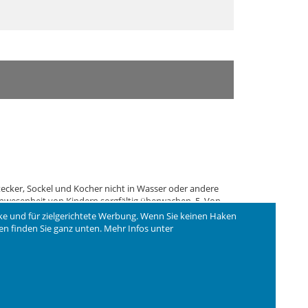
tecker, Sockel und Kocher nicht in Wasser oder andere
Anwesenheit von Kindern sorgfältig überwachen. 5. Von
lassen, bevor Teile montiert oder demontiert werden
ke und für zielgerichtete Werbung. Wenn Sie keinen Haken
andfrei funktioniert oder wenn dieses beschädigt wurde.
ngen finden Sie ganz unten. Mehr Infos unter
m Hersteller empfohlenem Zubehör kann zu Brand,
t zulassen, dass das Kabel heiße Oberflächen berührt
nn. 10. Nicht auf oder in der Nähe einer elektrischen
n Sie den Wasserkocher vor dem Einschalten richtig auf
 abziehen. 12. Das Gerät nicht für andere Zwecke als
ur an ein Stromnetz angeschlossen werden, dessen