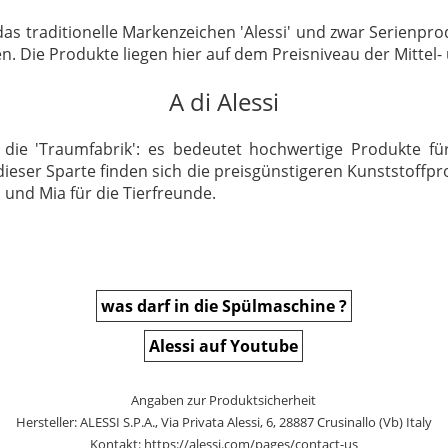
 traditionelle Markenzeichen 'Alessi' und zwar Serienprod
. Die Produkte liegen hier auf dem Preisniveau der Mittel-
A di Alessi
 die 'Traumfabrik': es bedeutet hochwertige Produkte für
ieser Sparte finden sich die preisgünstigeren Kunststoffpro
 und Mia für die Tierfreunde.
was darf in die Spülmaschine ?
Alessi auf Youtube
Angaben zur Produktsicherheit
Hersteller: ALESSI S.P.A., Via Privata Alessi, 6, 28887 Crusinallo (Vb) Italy
Kontakt: https://alessi.com/pages/contact-us