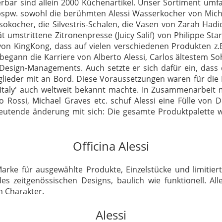
ferbar sind allein 2000 Küchenartikel. Unser Sortiment um
 bspw. sowohl die berühmten Alessi Wasserkocher von Mich
ssokocher, die Silvestris-Schalen, die Vasen von Zarah Hadid
ität umstrittene Zitronenpresse (Juicy Salif) von Philippe St
n KingKong, dass auf vielen verschiedenen Produkten z.B. T
70 begann die Karriere von Alberto Alessi, Carlos ältestem So
 Design-Managements. Auch setzte er sich dafür ein, da
glieder mit an Bord. Diese Voraussetzungen waren für die 
Italy' auch weltweit bekannt machte. In Zusammenarbeit m
do Rossi, Michael Graves etc. schuf Alessi eine Fülle von 
eutende änderung mit sich: Die gesamte Produktpalette wu
Officina Alessi
arke für ausgewählte Produkte, Einzelstücke und limitierte
s zeitgenössischen Designs, baulich wie funktionell. Al
n Charakter.
Alessi