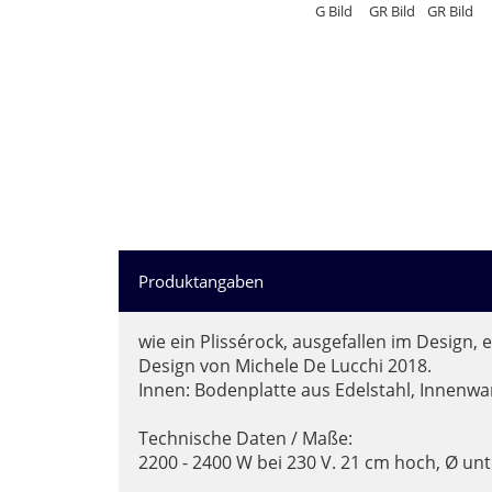
Spring Pfannen
TopfSets
Turk Pfannen
Woks
Woll Pfannen
Produktangaben
Mehr Marken ...
wie ein Plissérock, ausgefallen im Design, 
Design von Michele De Lucchi 2018.
Innen: Bodenplatte aus Edelstahl, Innenwan
Technische Daten / Maße:
2200 - 2400 W bei 230 V. 21 cm hoch, Ø unten