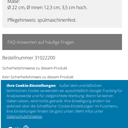
Maße:
Ø 22 cm, Ø innen 12,3 cm, 3,5 cm hoch.
Pflegehinweis: spülmaschinenfest.
FAQ Antworten auf häufige Fragen
Bestellnummer 31022200
Sicherheitshinweise zu diesem Produkt
Kein Sicherheitshinweis zu diesem Produkt
Ihre Cookie-Einstellungen
: Außer dem unerläßlichen
technischen Cookie verwenden wir ausschließlich Google-Tracking für
Analysezwecke und für zielgerichtete Werbung. Wenn Sie keinen
Haken setzen, wird nichts getrackt. Ihre Einwilligung ändern Sie
jederzeit über die Schaltfläche 'Cookie-Einstellungen' im Fussmenu.
Ihre Einstellungen finden Sie ganz unten. Mehr Infos unter
Datenschutzhinweise
.
Artikel