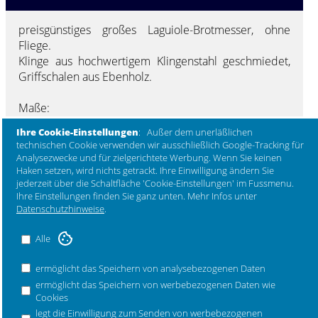
preisgünstiges großes Laguiole-Brotmesser, ohne
Fliege.
Klinge aus hochwertigem Klingenstahl geschmiedet,
Griffschalen aus Ebenholz.
Maße:
Länge der Klinge 22,5 cm, Höhe der Klinge 2,5 cm,
Ihre Cookie-Einstellungen
: Außer dem unerläßlichen
Gesamtlänge 38 cm.
technischen Cookie verwenden wir ausschließlich Google-Tracking für
Analysezwecke und für zielgerichtete Werbung. Wenn Sie keinen
Haken setzen, wird nichts getrackt. Ihre Einwilligung ändern Sie
jederzeit über die Schaltfläche 'Cookie-Einstellungen' im Fussmenu.
FAQ Antworten auf häufige Fragen
Ihre Einstellungen finden Sie ganz unten. Mehr Infos unter
Datenschutzhinweise
.
Bestellnummer PGO25EBI/HZB1
Alle
Sicherheitshinweise zu diesem Produkt
ermöglicht das Speichern von analysebezogenen Daten
Kein Sicherheitshinweis zu diesem Produkt
ermöglicht das Speichern von werbebezogenen Daten wie
Cookies
legt die Einwilligung zum Senden von werbebezogenen