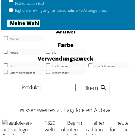
Mehr Marken ...
Nutzerdaten fest
legt die Einwilligung für personalisierte Anzeigen fest
Artikel
Messer
Farbe
koralle
oliv
Verwendungszweck
Brot
Kochmesser
zum Schneiden
Sommeliersmesser
Steakmesser
Produkt
filtern
Wissenswertes zu Laguiole en Aubrac
1829 Beginn einer heute
weltberühmten Tradition: für die