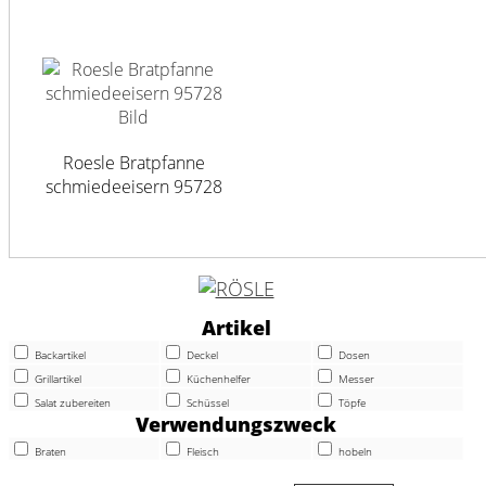
Roesle Bratpfanne
schmiedeeisern 95728
Artikel
Backartikel
Deckel
Dosen
Grillartikel
Küchenhelfer
Messer
Salat zubereiten
Schüssel
Töpfe
Verwendungszweck
Braten
Fleisch
hobeln