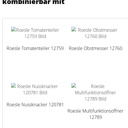
kombinierbar mit
Mehr Marken ...
Roesle Tomatenteiler 12759
Roesle Obstmesser 12760
Roesle Nussknacker 120781
Roesle Multifunktionsöffner
12789