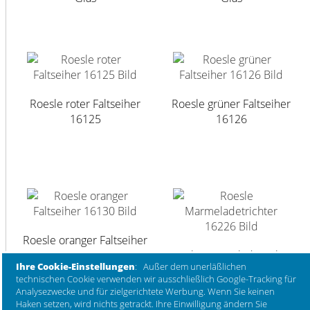
Roesle roter Faltseiher
Roesle grüner Faltseiher
16125
16126
Roesle oranger Faltseiher
16130
Roesle Marmeladetrichter
Ihre Cookie-Einstellungen
: Außer dem unerläßlichen
16226
technischen Cookie verwenden wir ausschließlich Google-Tracking für
Analysezwecke und für zielgerichtete Werbung. Wenn Sie keinen
Haken setzen, wird nichts getrackt. Ihre Einwilligung ändern Sie