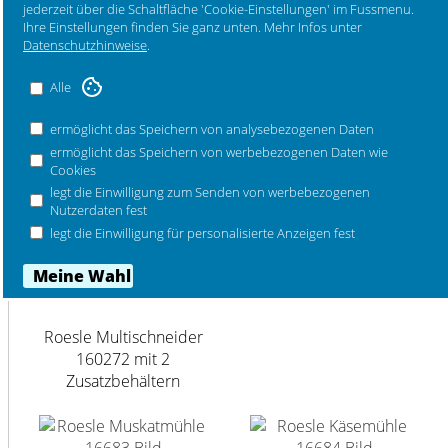
jederzeit über die Schaltfläche 'Cookie-Einstellungen' im Fussmenu.
Ihre Einstellungen finden Sie ganz unten. Mehr Infos unter
Datenschutzhinweise
.
Alle
Roesle Fondanttrichter
Roesle Bratenthermometer
ermöglicht das Speichern von analysebezogenen Daten
digital 16237
ermöglicht das Speichern von werbebezogenen Daten wie
Cookies
legt die Einwilligung zum Senden von werbebezogenen
Nutzerdaten fest
legt die Einwilligung für personalisierte Anzeigen fest
Roesle Pfeffermühle 16681
Roesle Multischneider
160272 mit 2
Zusatzbehältern