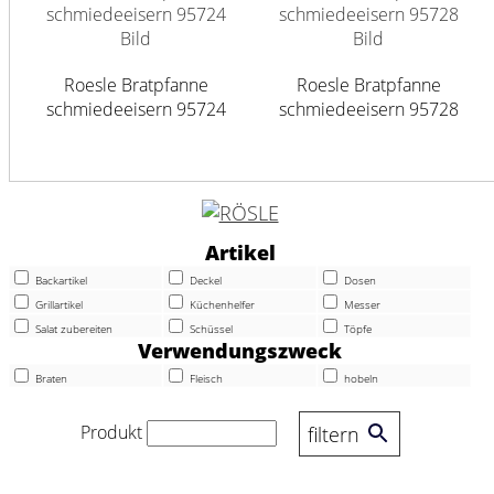
Roesle Bratpfanne
Roesle Bratpfanne
schmiedeeisern 95724
schmiedeeisern 95728
Artikel
Backartikel
Deckel
Dosen
Grillartikel
Küchenhelfer
Messer
Salat zubereiten
Schüssel
Töpfe
Verwendungszweck
Braten
Fleisch
hobeln
Produkt
filtern