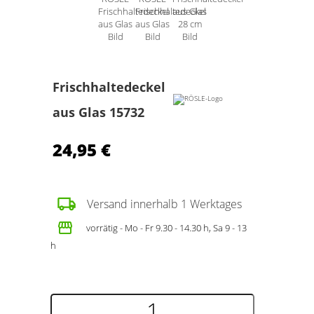
Schneidbretter
GeFu Küchenhelfer
Nymphenburg
Spode
Töpfe
Spring Pfannen
Schüsseln
RIGTiG Küchenhelfer
Rosenthal
taitu
TopfSets
Turk Pfannen
Vegetarier
Rösle Küchenhelfer
Royal Copenhagen
Wedgwood
Frischhaltedeckel
Woks
Woll Pfannen
Wasserkocher
aus Glas 15732
Royal Limoges
Auslauf Serien
Alessi Töpfe
24,95 €
ALLE Gläser
Alessi Gläser
Berndes Töpfe
Becher
iittala Gläser
Cristel Töpfe
Versand innerhalb 1 Werktages
Sektgläser
Riedel Gläser
vorrätig - Mo - Fr 9.30 - 14.30 h, Sa 9 - 13
de Buyer Töpfe
h
Weingläser
Theresienthal Gläser
Küchenprofi Töpfe
Schulte-Ufer Töpfe