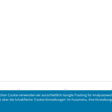
chen Cookie verwenden wir ausschließlich Google-Tracking für Analysezwec
eit über die Schaltfläche 'Cookie-Einstellungen' im Fussmenu. Ihre Einstellu
-Spot
Roesle Hakenset 5 Stk.