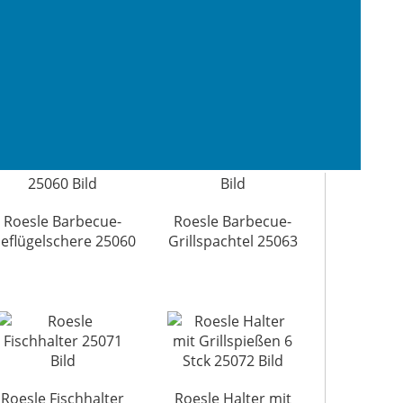
esle Grillhandschuhe
Roesle Barbecue-
25031
Wender 25050
Roesle Barbecue-
Roesle Barbecue-
eflügelschere 25060
Grillspachtel 25063
Roesle Fischhalter
Roesle Halter mit