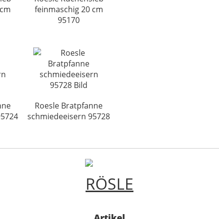
 cm
feinmaschig 20 cm
95170
nne
Roesle Bratpfanne
95724
schmiedeeisern 95728
Artikel