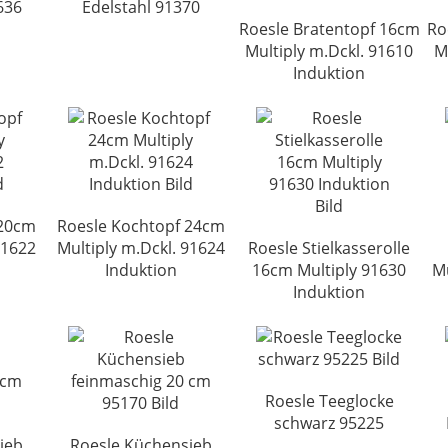
636
Edelstahl 91370
Roesle Bratentopf 16cm
Ro
Multiply m.Dckl. 91610
M
Induktion
 20cm
Roesle Kochtopf 24cm
91622
Multiply m.Dckl. 91624
Roesle Stielkasserolle
Induktion
16cm Multiply 91630
Mu
Induktion
Roesle Teeglocke
schwarz 95225
ieb
Roesle Küchensieb