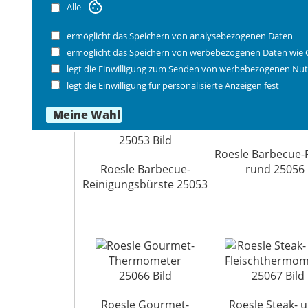
Roesle Kugelgrill 60cm
25022
Alle
schwarz 25004
ermöglicht das Speichern von analysebezogenen Daten
ermöglicht das Speichern von werbebezogenen Daten wie 
legt die Einwilligung zum Senden von werbebezogenen Nut
legt die Einwilligung für personalisierte Anzeigen fest
Roesle Barbecue-P
Roesle Barbecue-
rund 25056
Reinigungsbürste 25053
Roesle Gourmet-
Roesle Steak- 