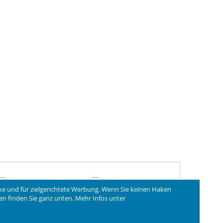
ke und für zielgerichtete Werbung. Wenn Sie keinen Haken
ngen finden Sie ganz unten. Mehr Infos unter