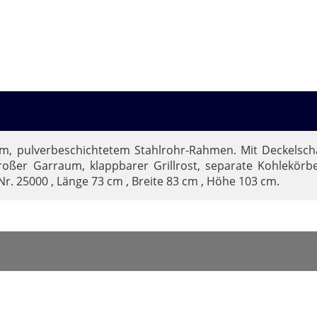
Spring Töpfe
ilem, pulverbeschichtetem Stahlrohr-Rahmen. Mit Deckelsc
roßer Garraum, klappbarer Grillrost, separate Kohlekörb
. 25000 , Länge 73 cm , Breite 83 cm , Höhe 103 cm.