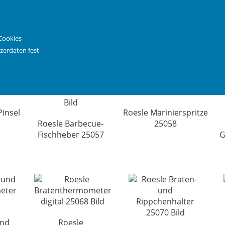
25024
Roesle Anzündkamin
Ro
25030
Cookies
zerdaten fest
insel
Roesle Marinierspritze
Roesle Barbecue-
25058
Fischheber 25057
G
und
Roesle