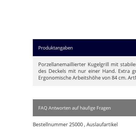
Spring Pfannen
TopfSets
Turk Pfannen
Woks
Woll Pfannen
Produktangaben
Porzellanemaillierter Kugelgrill mit stab
des Deckels mit nur einer Hand. Extra g
Ergonomische Arbeitshöhe von 84 cm. ArtNr
Mehr Marken ...
FAQ Antworten auf häufige Fragen
Bestellnummer 25000 , Auslaufartikel