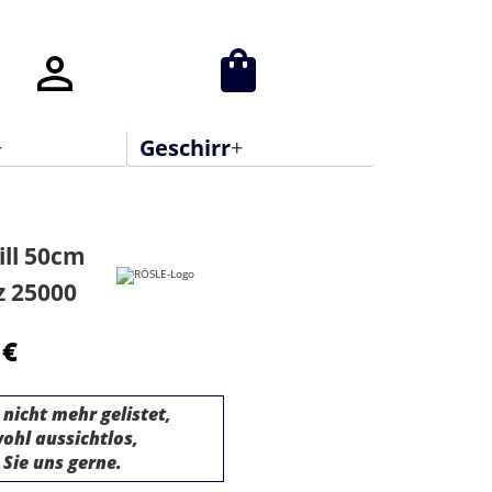
+
Geschirr
+
E Gläser
Alessi Gläser
ill 50cm
her
iittala Gläser
z 25000
tgläser
Riedel Gläser
 €
ngläser
Theresienthal
Gläser
 nicht mehr gelistet,
ohl aussichtlos,
 Sie uns gerne.