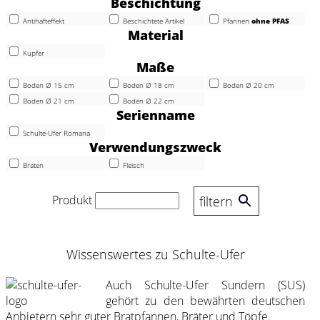
Beschichtung
Antihafteffekt
Beschichtete Artikel
Pfannen
ohne PFAS
Material
Kupfer
Maße
Boden Ø 15 cm
Boden Ø 18 cm
Boden Ø 20 cm
Boden Ø 21 cm
Boden Ø 22 cm
Serienname
Schulte-Ufer Romana
Verwendungszweck
Braten
Fleisch
Produkt
filtern
Wissenswertes zu Schulte-Ufer
Auch Schulte-Ufer Sundern (SUS)
gehört zu den bewährten deutschen
Anbietern sehr guter Bratpfannen, Bräter und Töpfe.