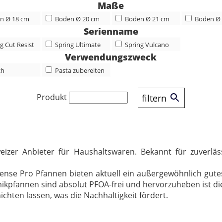
Maße
n Ø 18 cm
Boden Ø 20 cm
Boden Ø 21 cm
Boden Ø
Serienname
g Cut Resist
Spring Ultimate
Spring Vulcano
Verwendungszweck
ch
Pasta zubereiten
Produkt
filtern
eizer Anbieter für Haushaltswaren. Bekannt für zuverläs
tense Pro Pfannen bieten aktuell ein außergewöhnlich gute
ramikpfannen sind absolut PFOA-frei und hervorzuheben ist di
hten lassen, was die Nachhaltigkeit fördert.