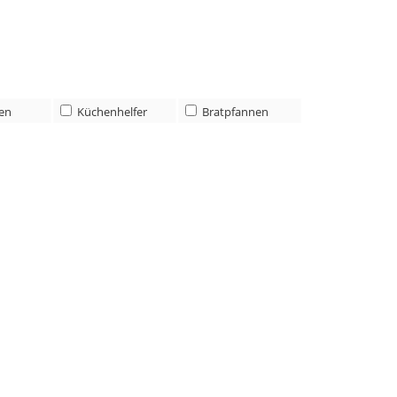
len
Küchenhelfer
Bratpfannen