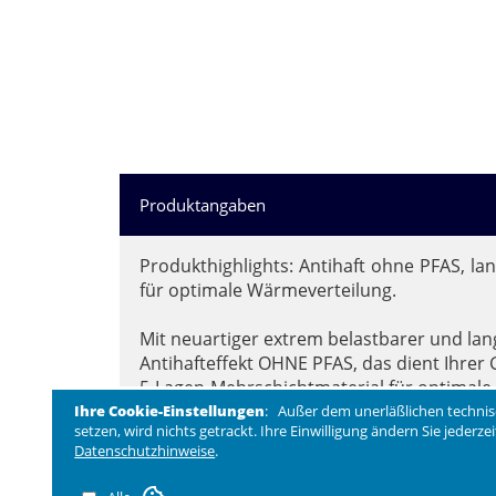
Produktangaben
Produkthighlights: Antihaft ohne PFAS, lan
für optimale Wärmeverteilung.
Mit neuartiger extrem belastbarer und lan
Antihafteffekt OHNE PFAS, das dient Ihrer
5-Lagen-Mehrschichtmaterial für optimale
Benötigt nur geringe Menge an Bratfett od
Ihre Cookie-Einstellungen
: Außer dem unerläßlichen technis
setzen, wird nichts getrackt. Ihre Einwilligung ändern Sie jederz
Für alle Herdarten inclusive Induktion geei
Datenschutzhinweise
.
Backofenfest bis 400°C.
Sehr hohe Hitzebeständigkeit für schnelles