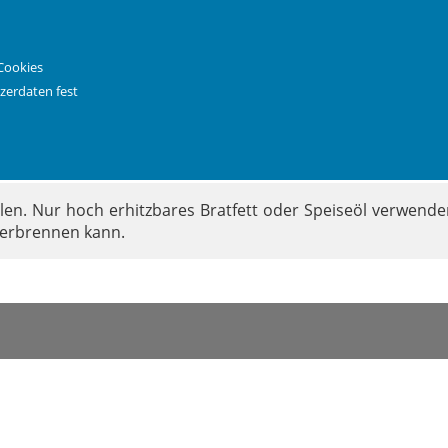
sreichend hoch erhitzbares Fett oder Bratöl verwendet we
Cookies
zerdaten fest
, Länge mit Griff 56,5 cm, Gewicht 1,96 kg.
ülen. Nur hoch erhitzbares Bratfett oder Speiseöl verwend
 verbrennen kann.