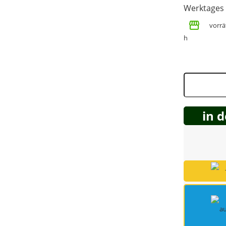
Werktages
Spring Töpfe
vorrät
h
in 