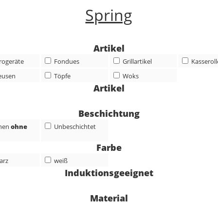
Artikel
trogeräte
Fondues
Grillartikel
Kasserol
eusen
Töpfe
Woks
Artikel
Beschichtung
nen
ohne
Unbeschichtet
Farbe
arz
weiß
Induktionsgeeignet
Material