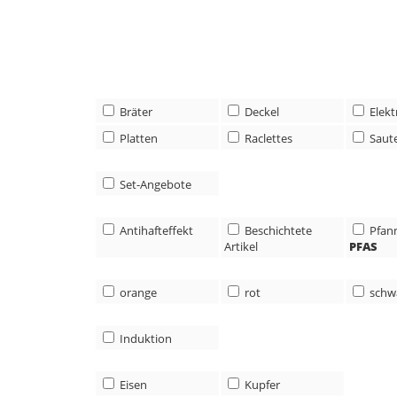
Bräter
Deckel
Elek
Platten
Raclettes
Saut
Set-Angebote
Antihafteffekt
Beschichtete
Pfan
Artikel
PFAS
orange
rot
schw
Induktion
Eisen
Kupfer