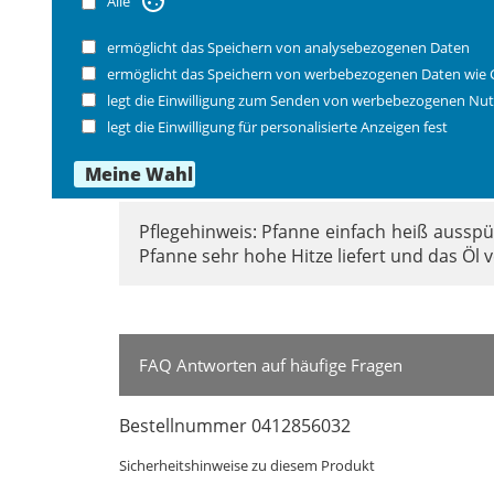
Alle
Extrem hohe Abriebfestigkeit.
Material Edelstahl, Aluminium.
ermöglicht das Speichern von analysebezogenen Daten
Zum Braten muss für den Antihafteffekt au
ermöglicht das Speichern von werbebezogenen Daten wie 
Extrem hohe Abriebfestigkeit.
legt die Einwilligung zum Senden von werbebezogenen Nut
Material Edelstahl, Aluminium.
legt die Einwilligung für personalisierte Anzeigen fest
Maße:
Ø 33 cm außen, Ø Boden 26 cm, Höhe 4,5 cm
Pflegehinweis: Pfanne einfach heiß aussp
Pfanne sehr hohe Hitze liefert und das Öl
FAQ Antworten auf häufige Fragen
Bestellnummer 0412856032
Sicherheitshinweise zu diesem Produkt