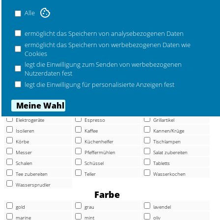
Mehr Marken ...
Alle
ermöglicht das Speichern von analysebezogenen Daten
ermöglicht das Speichern von werbebezogenen Daten wie
Stelton Foster Wasserbecher 0,2 ltr stahl-golden
Cookies
legt die Einwilligung zum Senden von werbebezogenen
Nutzerdaten fest
legt die Einwilligung für personalisierte Anzeigen fest
Artikel
Barartikel
Besteck
Dosen
Elektrogeräte
Espresso
Grillartikel
Isolieren
Kaffee
Kannen/Krüge
Körbe
Küchenhelfer
Tischlampen
Messer
Pfeffermühlen
Salat zubereiten
Schalen
Schüssel
Tabletts
Tee zubereiten
Teller
Wasserkochen
Wassersprudler
Farbe
gold
grau
lavendel
marine
mint
oliv