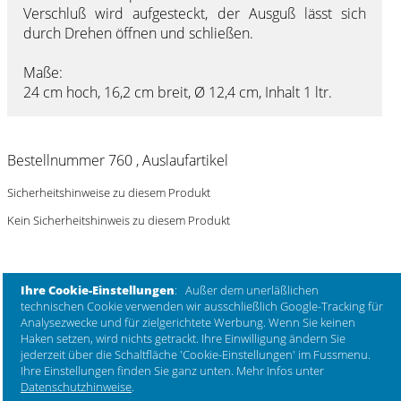
Verschluß wird aufgesteckt, der Ausguß lässt sich
durch Drehen öffnen und schließen.
Maße:
24 cm hoch, 16,2 cm breit, Ø 12,4 cm, Inhalt 1 ltr.
Bestellnummer 760 , Auslaufartikel
Sicherheitshinweise zu diesem Produkt
Kein Sicherheitshinweis zu diesem Produkt
Ihre Cookie-Einstellungen
: Außer dem unerläßlichen
technischen Cookie verwenden wir ausschließlich Google-Tracking für
Analysezwecke und für zielgerichtete Werbung. Wenn Sie keinen
kombinierbar mit
Haken setzen, wird nichts getrackt. Ihre Einwilligung ändern Sie
jederzeit über die Schaltfläche 'Cookie-Einstellungen' im Fussmenu.
Ihre Einstellungen finden Sie ganz unten. Mehr Infos unter
Datenschutzhinweise
.