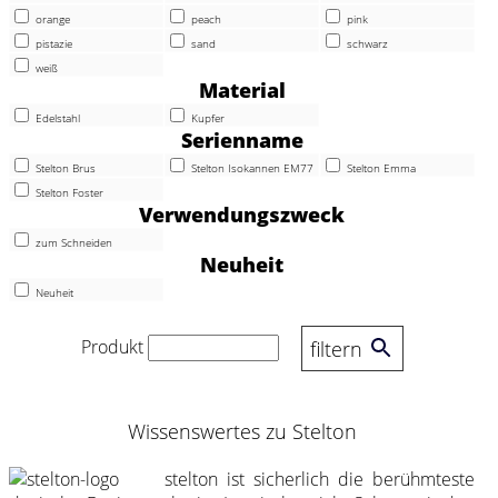
orange
peach
pink
pistazie
sand
schwarz
weiß
Material
Edelstahl
Kupfer
Serienname
Stelton Brus
Stelton Isokannen EM77
Stelton Emma
Stelton Foster
Verwendungszweck
zum Schneiden
Neuheit
Neuheit
Produkt
filtern
Wissenswertes zu Stelton
stelton ist sicherlich die berühmteste