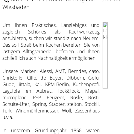
Schneidbretter
GeFu Küchenhelfer
Nymphenburg
Spode
Wiesbaden
Töpfe
Spring Pfannen
Schüsseln
RIGTiG Küchenhelfer
Rosenthal
taitu
Um Ihnen Praktisches, Langlebiges und
TopfSets
Turk Pfannen
Vegetarier
Rösle Küchenhelfer
zugleich Schönes als Kochwerkzeug
Royal Copenhagen
Wedgwood
anzubieten, suchen wir ständig nach Neuem.
Woks
Woll Pfannen
Das soll Spaß beim Kochen bereiten, Sie von
Wasserkocher
Royal Limoges
Auslauf Serien
lästigem Alltagseinerlei befreien und Ihnen
Alessi Töpfe
schließlich auch Nachhaltigkeit ermöglichen.
ALLE Gläser
Alessi Gläser
Berndes Töpfe
Unsere Marken: Alessi, AMT, Berndes, caso,
Christofle, Cilio, de Buyer, Dibbern, Gefu,
Becher
iittala Gläser
Güde, iittala, Kai, KPM-Berlin, Küchenprofi,
Cristel Töpfe
Laguiole en Aubrac, lock&lock, Mepal,
Sektgläser
Riedel Gläser
microplane, PSP Peugeot, Rösle, Rosti,
de Buyer Töpfe
Schulte-Ufer, Spring, Städter, stelton, Stöckli,
Weingläser
Theresienthal Gläser
Turk, Windmühlenmesser, Woll, Zassenhaus
Küchenprofi Töpfe
u.v.a.
Schulte-Ufer Töpfe
In unserem Gründungsjahr 1858 waren