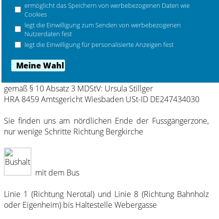
Mehr Marken ...
ermöglicht das Speichern von werbebezogenen Daten wie
Cookies
legt die Einwilligung zum Senden von werbebezogenen
Nutzerdaten fest
Kochen und Design Stillger e.Kfr.
legt die Einwilligung für personalisierte Anzeigen fest
Inh. Ursula Stillger
Obere Webergasse 44, 65183 Wiesbaden
Tel 0611-3414542 , email
info-ad-kochen-und-design.de
Inhaberin und inhaltlich Verantwortliche
gemäß § 10 Absatz 3 MDStV: Ursula Stillger
HRA 8459 Amtsgericht Wiesbaden USt-ID DE247434030
Sie finden uns am nördlichen Ende der Fussgängerzone,
nur wenige Schritte Richtung Bergkirche
mit dem Bus
Linie 1 (Richtung Nerotal) und Linie 8 (Richtung Bahnholz
oder Eigenheim) bis Haltestelle Webergasse