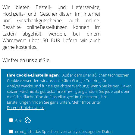
Wir bieten Bestell- und Lieferservice,
Hochzeits- und Geschenklisten im Internet
und Geschenkgutscheine, auch online.
Bezahlte onlineBestellungen können im
Laden abgeholt werden,
bei einem
Warenwert über 50 EUR liefern wir auch
gerne kostenlos
.
Wir freuen uns auf Sie.
Ihre Cookie-Einstellungen
: Außer dem unerläßlichen technischen
Cookie verwenden wir ausschließlich Google-Tracking für
Analysezwecke und für zielgerichtete Werbung. Wenn Sie keinen Haken
setzen, wird nichts getrackt. Ihre Einwilligung ändern Sie jederzeit über
die Schaltfläche 'Cookie-Einstellungen' im Fussmenu. Ihre
Einstellungen finden Sie ganz unten. Mehr Infos unter
Datenschutzhinweise
.
Alle
ermöglicht das Speichern von analysebezogenen Daten