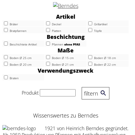
Artikel
Bräter
Deckel
Grillartikel
Bratpfannen
Platten
Töpfe
Beschichtung
Beschichtete Artikel
Pfannen
ohne PFAS
Maße
Boden Ø 25 cm
Boden Ø 15 cm
Boden Ø 18 cm
Boden Ø 20 cm
Boden Ø 21 cm
Boden Ø 22 cm
Verwendungszweck
Braten
Produkt
filtern
Wissenswertes zu Berndes
1921 von Heinrich Berndes gegründet.
Ab 1950 Produktion von Pfannen mit Antihaftversiegelung.