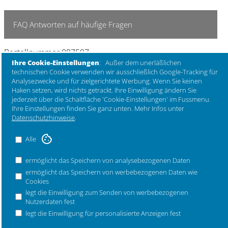
FAQ Antworten auf häufige Fragen
Bestellnummer 087597
Ihre Cookie-Einstellungen
: Außer dem unerläßlichen
Sicherheitshinweise zu diesem Produkt
technischen Cookie verwenden wir ausschließlich Google-Tracking für
Analysezwecke und für zielgerichtete Werbung. Wenn Sie keinen
Zur Sicherheit folgende Hinweise:
Haken setzen, wird nichts getrackt. Ihre Einwilligung ändern Sie
Zur Erhaltung Ihres hochwertigen Kochgeschirres meiden Sie
jederzeit über die Schaltfläche 'Cookie-Einstellungen' im Fussmenu.
scharfkantige oder spitze Gegenstände wie Messer oder Gabeln.
Ihre Einstellungen finden Sie ganz unten. Mehr Infos unter
Gebrauchsspuren wie bspw Kratzspuren beeinträchtigen die Funktion
Datenschutzhinweise
.
des Geschirrs nicht, wir empfehlen trotzdem die Verwendung von Holz-
oder Kunststoffküchenhelfern. Mit dem Fingernagel spürbare Kratzer
Alle
können die Versiegelung langfristig schädigen. Eine Zugabe von Öl oder
Fett ist bei antihaftversiegeltem Kochgeschirr nicht unbedingt
notwendig. wird aber beim Braten mit keramik- oder quarzversiegeltem
ermöglicht das Speichern von analysebezogenen Daten
(b.nature) Kochgeschirr empohlen. Einige Tropfen Öl oder Fett sind
ermöglicht das Speichern von werbebezogenen Daten wie
dabei ausreichend. Wichtig ist jedoch die Wahl des richtigen Öls oder
Cookies
Fetts, um ein Ein- und Verbrennen bei bestimmten Temperaturen zu
legt die Einwilligung zum Senden von werbebezogenen
vermeiden. Weiterführende Informationen finden Sie auf unseren
Nutzerdaten fest
Internetseiten unter www.berndes.com Wir raten davon ab „Sprüh-Öle“
legt die Einwilligung für personalisierte Anzeigen fest
zu verwenden, da diese einen sehr dünnen Film erzeugen, der schon
bei niedrigen Temperaturen verbrennt. Geben Sie kein kaltes Wasser