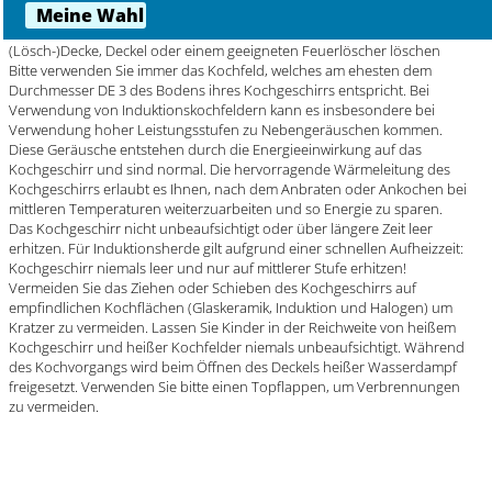
auf heißes Fett, da dies zu schwerwiegenden Verpuffungen führen
kann. Brennendes Fett nicht mit Wasser, sondern mit einer
(Lösch-)Decke, Deckel oder einem geeigneten Feuerlöscher löschen
Bitte verwenden Sie immer das Kochfeld, welches am ehesten dem
Durchmesser DE 3 des Bodens ihres Kochgeschirrs entspricht. Bei
Verwendung von Induktionskochfeldern kann es insbesondere bei
Verwendung hoher Leistungsstufen zu Nebengeräuschen kommen.
Diese Geräusche entstehen durch die Energieeinwirkung auf das
Kochgeschirr und sind normal. Die hervorragende Wärmeleitung des
Kochgeschirrs erlaubt es Ihnen, nach dem Anbraten oder Ankochen bei
mittleren Temperaturen weiterzuarbeiten und so Energie zu sparen.
Das Kochgeschirr nicht unbeaufsichtigt oder über längere Zeit leer
erhitzen. Für Induktionsherde gilt aufgrund einer schnellen Aufheizzeit:
Kochgeschirr niemals leer und nur auf mittlerer Stufe erhitzen!
Vermeiden Sie das Ziehen oder Schieben des Kochgeschirrs auf
empfindlichen Kochflächen (Glaskeramik, Induktion und Halogen) um
Kratzer zu vermeiden. Lassen Sie Kinder in der Reichweite von heißem
Kochgeschirr und heißer Kochfelder niemals unbeaufsichtigt. Während
des Kochvorgangs wird beim Öffnen des Deckels heißer Wasserdampf
freigesetzt. Verwenden Sie bitte einen Topflappen, um Verbrennungen
zu vermeiden.
Mehr Marken ...