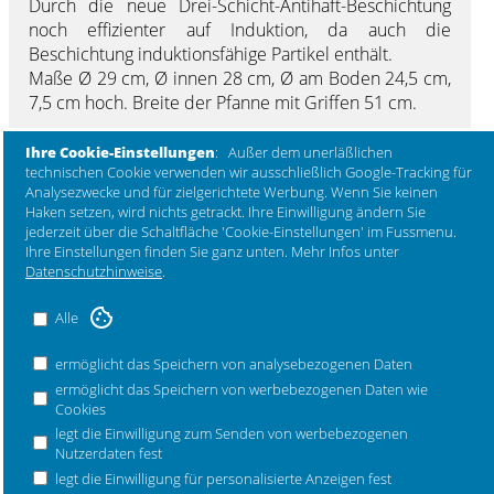
Durch die neue Drei-Schicht-Antihaft-Beschichtung
noch effizienter auf Induktion, da auch die
Beschichtung induktionsfähige Partikel enthält.
Maße Ø 29 cm, Ø innen 28 cm, Ø am Boden 24,5 cm,
7,5 cm hoch. Breite der Pfanne mit Griffen 51 cm.
Ihre Cookie-Einstellungen
: Außer dem unerläßlichen
technischen Cookie verwenden wir ausschließlich Google-Tracking für
FAQ Antworten auf häufige Fragen
Analysezwecke und für zielgerichtete Werbung. Wenn Sie keinen
Haken setzen, wird nichts getrackt. Ihre Einwilligung ändern Sie
jederzeit über die Schaltfläche 'Cookie-Einstellungen' im Fussmenu.
Bestellnummer 031027
Ihre Einstellungen finden Sie ganz unten. Mehr Infos unter
Datenschutzhinweise
.
Sicherheitshinweise zu diesem Produkt
Alle
Zur Sicherheit folgende Hinweise:
Zur Erhaltung Ihres hochwertigen Kochgeschirres meiden Sie
scharfkantige oder spitze Gegenstände wie Messer oder Gabeln.
ermöglicht das Speichern von analysebezogenen Daten
Gebrauchsspuren wie bspw Kratzspuren beeinträchtigen die Funktion
ermöglicht das Speichern von werbebezogenen Daten wie
des Geschirrs nicht, wir empfehlen trotzdem die Verwendung von Holz-
Cookies
oder Kunststoffküchenhelfern. Mit dem Fingernagel spürbare Kratzer
legt die Einwilligung zum Senden von werbebezogenen
können die Versiegelung langfristig schädigen. Eine Zugabe von Öl oder
Nutzerdaten fest
Fett ist bei antihaftversiegeltem Kochgeschirr nicht unbedingt
legt die Einwilligung für personalisierte Anzeigen fest
notwendig. wird aber beim Braten mit keramik- oder quarzversiegeltem