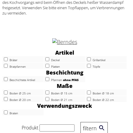
des Kochvorgangs wird beim Öffnen des Deckels heißer Wasserdampf
freigesetzt. Verwenden Sie bitte einen Topflappen, um Verbrennungen
zu vermeiden.
Artikel
Bräter
Deckel
Grillartikel
Bratpfannen
Platten
Töpfe
Beschichtung
Beschichtete Artikel
Pfannen
ohne PFAS
Maße
Boden Ø 25 cm
Boden Ø 15 cm
Boden Ø 18 cm
Boden Ø 20 cm
Boden Ø 21 cm
Boden Ø 22 cm
Verwendungszweck
Braten
Produkt
filtern