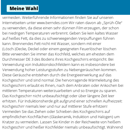
(b.nature) Kochgeschirr empohlen. Einige Tropfen Öl oder Fett sind
dabei ausreichend. Wichtig ist jedoch die Wahl des richtigen Öls oder
Fetts, um ein Ein- und Verbrennen bei bestimmten Temperaturen zu
vermeiden. Weiterführende Informationen finden Sie auf unseren
Internetseiten unter www.berndes.com Wir raten davon ab „Sprüh-Öle“
zu verwenden, da diese einen sehr dünnen Film erzeugen, der schon
bei niedrigen Temperaturen verbrennt. Geben Sie kein kaltes Wasser
auf heißes Fett, da dies zu schwerwiegenden Verpuffungen führen
kann. Brennendes Fett nicht mit Wasser, sondern mit einer
(Lösch-)Decke, Deckel oder einem geeigneten Feuerlöscher löschen
Bitte verwenden Sie immer das Kochfeld, welches am ehesten dem
Durchmesser DE 3 des Bodens ihres Kochgeschirrs entspricht. Bei
Verwendung von Induktionskochfeldern kann es insbesondere bei
Verwendung hoher Leistungsstufen zu Nebengeräuschen kommen.
Diese Geräusche entstehen durch die Energieeinwirkung auf das
Kochgeschirr und sind normal. Die hervorragende Wärmeleitung des
Kochgeschirrs erlaubt es Ihnen, nach dem Anbraten oder Ankochen bei
mittleren Temperaturen weiterzuarbeiten und so Energie zu sparen.
Das Kochgeschirr nicht unbeaufsichtigt oder über längere Zeit leer
erhitzen. Für Induktionsherde gilt aufgrund einer schnellen Aufheizzeit:
Kochgeschirr niemals leer und nur auf mittlerer Stufe erhitzen!
Vermeiden Sie das Ziehen oder Schieben des Kochgeschirrs auf
empfindlichen Kochflächen (Glaskeramik, Induktion und Halogen) um
Kratzer zu vermeiden. Lassen Sie Kinder in der Reichweite von heißem
Kochgeschirr und heißer Kochfelder niemals unbeaufsichtigt. Während