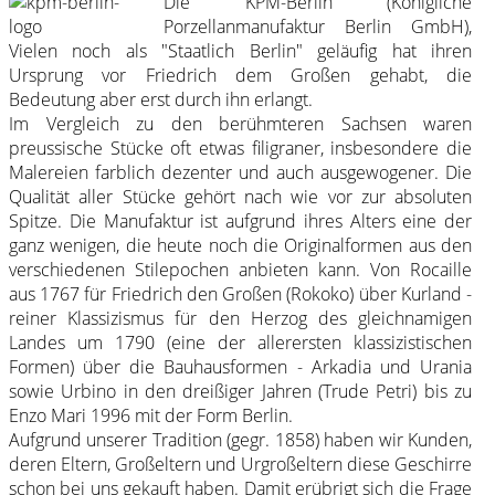
Die KPM-Berlin (Königliche
Porzellanmanufaktur Berlin GmbH),
Vielen noch als "Staatlich Berlin" geläufig hat ihren
Ursprung vor Friedrich dem Großen gehabt, die
Bedeutung aber erst durch ihn erlangt.
Im Vergleich zu den berühmteren Sachsen waren
preussische Stücke oft etwas filigraner, insbesondere die
Malereien farblich dezenter und auch ausgewogener. Die
Qualität aller Stücke gehört nach wie vor zur absoluten
Spitze. Die Manufaktur ist aufgrund ihres Alters eine der
ganz wenigen, die heute noch die Originalformen aus den
verschiedenen Stilepochen anbieten kann. Von Rocaille
aus 1767 für Friedrich den Großen (Rokoko) über Kurland -
reiner Klassizismus für den Herzog des gleichnamigen
Landes um 1790 (eine der allerersten klassizistischen
Formen) über die Bauhausformen - Arkadia und Urania
sowie Urbino in den dreißiger Jahren (Trude Petri) bis zu
Enzo Mari 1996 mit der Form Berlin.
Aufgrund unserer Tradition (gegr. 1858) haben wir Kunden,
deren Eltern, Großeltern und Urgroßeltern diese Geschirre
schon bei uns gekauft haben. Damit erübrigt sich die Frage