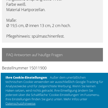
Farbe weiß.
Material Hartporzellan.
Maße:
Ø 19,5 cm, Ø innen 13 cm, 2 cm hoch.
Pflegehinweis: spülmaschinenfest.
FAQ Antworten auf häufige Fragen
Bestellnummer 15011900
Sicherheitshinweise zu diesem Produkt
Ihre Cookie-Einstellungen
: Außer dem unerläßlichen
technischen Cookie verwenden wir ausschließlich Google-Tracking für
Kein Sicherheitshinweis zu diesem Produkt
Analysezwecke und für zielgerichtete Werbung. Wenn Sie keinen
Haken setzen, wird nichts getrackt. Ihre Einwilligung ändern Sie
jederzeit über die Schaltfläche 'Cookie-Einstellungen' im Fussmenu.
Ihre Einstellungen finden Sie ganz unten. Mehr Infos unter
Datenschutzhinweise
.