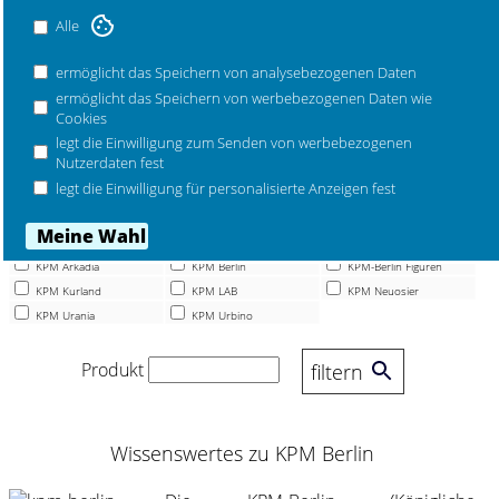
Mehr Marken ...
Alle
Artikel
ermöglicht das Speichern von analysebezogenen Daten
Becher
Deckel
Espresso
ermöglicht das Speichern von werbebezogenen Daten wie
Cookies
Kaffee
Körbe
Platten
legt die Einwilligung zum Senden von werbebezogenen
Schalen
Schüssel
Tassen
Nutzerdaten fest
Teller
Vasen
Artikel
legt die Einwilligung für personalisierte Anzeigen fest
Set-Angebote
Serienname
KPM Arkadia
KPM Berlin
KPM-Berlin Figuren
KPM Kurland
KPM LAB
KPM Neuosier
KPM Urania
KPM Urbino
Produkt
filtern
Wissenswertes zu KPM Berlin