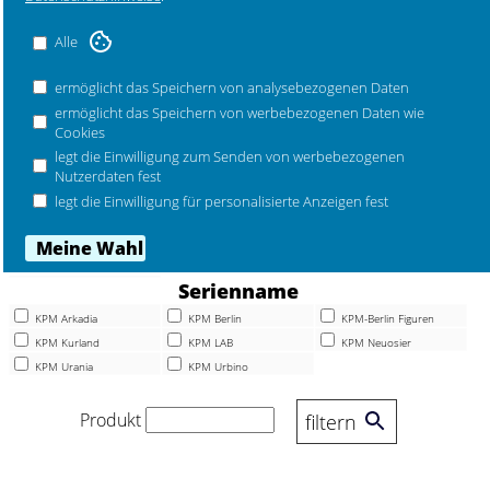
Mehr Marken ...
Alle
ermöglicht das Speichern von analysebezogenen Daten
ermöglicht das Speichern von werbebezogenen Daten wie
Artikel
Cookies
Becher
Deckel
Espresso
legt die Einwilligung zum Senden von werbebezogenen
Kaffee
Körbe
Platten
Nutzerdaten fest
Schalen
Schüssel
Tassen
legt die Einwilligung für personalisierte Anzeigen fest
Teller
Vasen
Artikel
Set-Angebote
Serienname
KPM Arkadia
KPM Berlin
KPM-Berlin Figuren
KPM Kurland
KPM LAB
KPM Neuosier
KPM Urania
KPM Urbino
Produkt
filtern