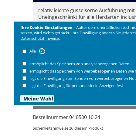
relativ leichte gusseiserne Ausführung mit S
Uneingeschränkt für alle Herdarten inclus
Fein strukturierte Oberfläche zur Fett-Red
Ihre Cookie-Einstellungen
: Außer dem unerläßlichen technis
Emailliert, deshalb auch problemlos auf G
setzen, wird nichts getrackt. Ihre Einwilligung ändern Sie jederz
Wie bei geschmiedeten Pfannen ergibt sic
Datenschutzhinweise
.
sorgt.
Alle
Maße:
Ø außen 24,5 cm, Ø Boden 18,5 cm. Gesamtl
ermöglicht das Speichern von analysebezogenen Daten
ermöglicht das Speichern von werbebezogenen Daten wie 
Pflegehinweis: nach Einbrennen keine Spülm
legt die Einwilligung zum Senden von werbebezogenen Nut
legt die Einwilligung für personalisierte Anzeigen fest
FAQ Antworten auf häufige Fragen
Bestellnummer 04 0500 10 24
Sicherheitshinweise zu diesem Produkt