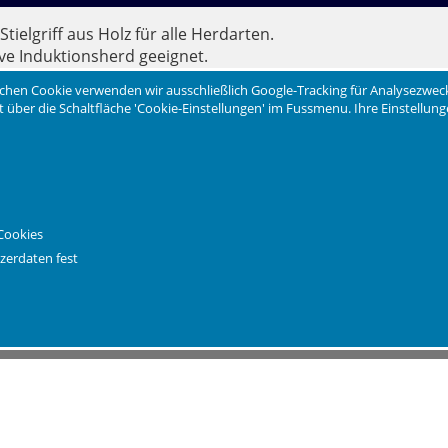
tielgriff aus Holz für alle Herdarten.
ive Induktionsherd geeignet.
uktion beim Braten.
chen Cookie verwenden wir ausschließlich Google-Tracking für Analysezwec
laskochfeldern.
eit über die Schaltfläche 'Cookie-Einstellungen' im Fussmenu. Ihre Einstellu
h auch hier mit der Zeit eine Patina, die das Anhaften re
änge 45 cm, 4 cm hoch. Gewicht ca. 1,3 kg.
Cookies
ittel verwenden. Pfanne soll immer eingeölt bzw eingefette
zerdaten fest