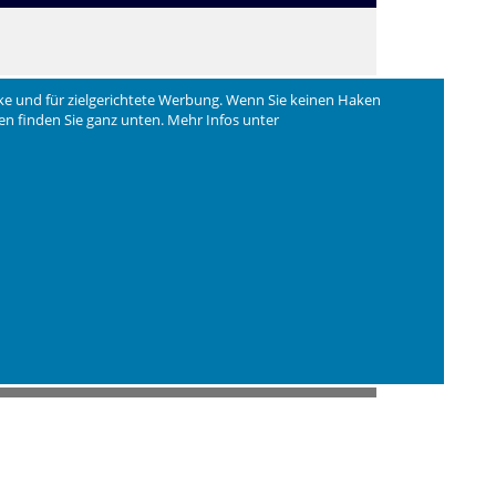
ke und für zielgerichtete Werbung. Wenn Sie keinen Haken
ngen finden Sie ganz unten. Mehr Infos unter
duziert und für besonders guten Geschmack
t sein.