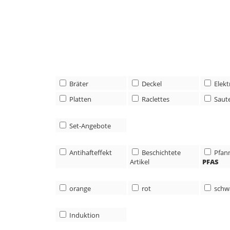
Bräter
Deckel
Elek
Platten
Raclettes
Saut
Set-Angebote
Antihafteffekt
Beschichtete
Pfan
Artikel
PFAS
orange
rot
schw
Induktion