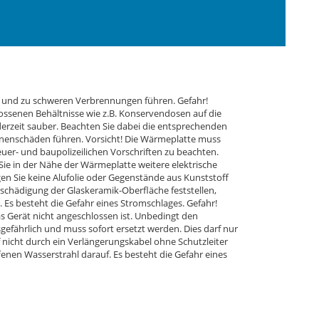
zen und zu schweren Verbrennungen führen. Gefahr!
lossenen Behältnisse wie z.B. Konservendosen auf die
rzeit sauber. Beachten Sie dabei die entsprechenden
sonenschäden führen. Vorsicht! Die Wärmeplatte muss
euer- und baupolizeilichen Vorschriften zu beachten.
ie in der Nähe der Wärmeplatte weitere elektrische
en Sie keine Alufolie oder Gegenstände aus Kunststoff
eschädigung der Glaskeramik-Oberfläche feststellen,
 Es besteht die Gefahr eines Stromschlages. Gefahr!
 Gerät nicht angeschlossen ist. Unbedingt den
gefährlich und muss sofort ersetzt werden. Dies darf nur
f nicht durch ein Verlängerungskabel ohne Schutzleiter
enen Wasserstrahl darauf. Es besteht die Gefahr eines