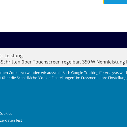
er Leistung.
r-Schritten über Touchscreen regelbar. 350 W Nennleistung 
chen Cookie verwenden wir ausschließlich Google-Tracking für Analysezwec
eit über die Schaltfläche 'Cookie-Einstellungen' im Fussmenu. Ihre Einstellu
ewicht 4,8 kg.
Cookies
zerdaten fest