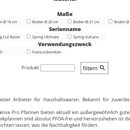
Maße
n Ø 18 cm
Boden Ø 20 cm
Boden Ø 21 cm
Boden Ø
Serienname
g Cut Resist
Spring Ultimate
Spring Vulcano
Verwendungszweck
ch
Pasta zubereiten
Produkt
filtern
eizer Anbieter für Haushaltswaren. Bekannt für zuverläs
tense Pro Pfannen bieten aktuell ein außergewöhnlich gute
ramikpfannen sind absolut PFOA-frei und hervorzuheben ist di
hten lassen, was die Nachhaltigkeit fördert.