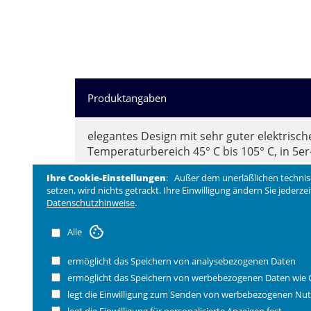
Produktangaben
elegantes Design mit sehr guter elektrisch
Temperaturbereich 45° C bis 105° C, in 5e
Ihre Cookie-Einstellungen
: Außer dem unerläßlichen technis
Maße:
setzen, wird nichts getrackt. Ihre Einwilligung ändern Sie jederz
53,5 cm lang, 33,5 cm breit, 3,5 cm hoch, G
Datenschutzhinweise
.
Pflegehinweis: einfach feucht abwischen.
Alle
WEEE-Nr 52524803
ermöglicht das Speichern von analysebezogenen Daten
ermöglicht das Speichern von werbebezogenen Daten wie 
legt die Einwilligung zum Senden von werbebezogenen Nut
legt die Einwilligung für personalisierte Anzeigen fest