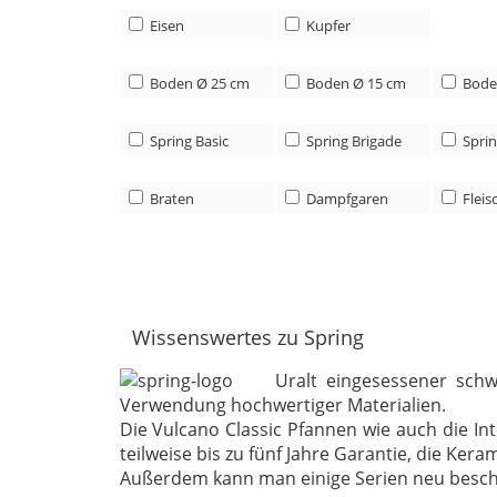
Eisen
Kupfer
Boden Ø 25 cm
Boden Ø 15 cm
Bode
Spring Basic
Spring Brigade
Sprin
Braten
Dampfgaren
Fleis
Wissenswertes zu Spring
Uralt eingesessener schw
Verwendung hochwertiger Materialien.
Die Vulcano Classic Pfannen wie auch die In
teilweise bis zu fünf Jahre Garantie, die Ke
Außerdem kann man einige Serien neu beschic