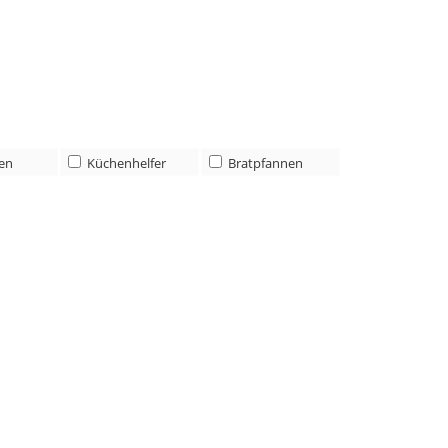
len
Küchenhelfer
Bratpfannen