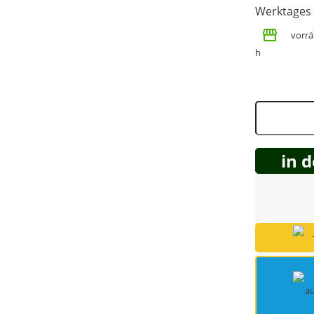
Werktages
Spring Töpfe
vorrät
h
in 