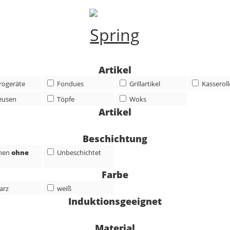
Artikel
trogeräte
Fondues
Grillartikel
Kasserol
eusen
Töpfe
Woks
Artikel
Beschichtung
nen
ohne
Unbeschichtet
Farbe
arz
weiß
Induktionsgeeignet
Material