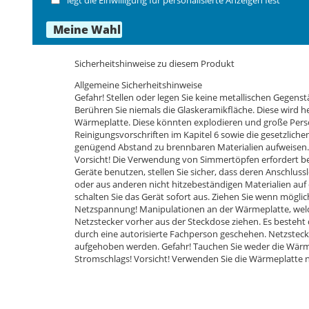
FAQ Antworten auf häufige Fragen
Bestellnummer 3814000010
Sicherheitshinweise zu diesem Produkt
Allgemeine Sicherheitshinweise
Gefahr! Stellen oder legen Sie keine metallischen Gegens
Berühren Sie niemals die Glaskeramikfläche. Diese wird h
Wärmeplatte. Diese könnten explodieren und große Perso
Reinigungsvorschriften im Kapitel 6 sowie die gesetzlic
genügend Abstand zu brennbaren Materialien aufweisen. Es
Vorsicht! Die Verwendung von Simmertöpfen erfordert be
Geräte benutzen, stellen Sie sicher, dass deren Anschlus
oder aus anderen nicht hitzebeständigen Materialien auf 
schalten Sie das Gerät sofort aus. Ziehen Sie wenn möglic
Netzspannung! Manipulationen an der Wärmeplatte, welch
Netzstecker vorher aus der Steckdose ziehen. Es besteht d
durch eine autorisierte Fachperson geschehen. Netzstecke
aufgehoben werden. Gefahr! Tauchen Sie weder die Wärmepl
Stromschlags! Vorsicht! Verwenden Sie die Wärmeplatte n