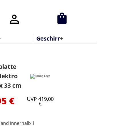
+
Geschirr
+
E Gläser
Alessi Gläser
latte
her
iittala Gläser
lektro
tgläser
Riedel Gläser
 x 33 cm
ngläser
Theresienthal
95 €
UVP 419,00
€
Gläser
sand innerhalb 1