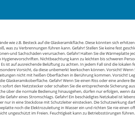
tände wie z.B. Besteck auf die Glaskeramikfläche. Diese könnten sich erhit
eiß, was zu Verbrennungen führen kann. Gefahr! Stellen Sie keine fest gesch
nen-und Sachschäden verursachen. Gefahr! Halten Sie die Wärmeplatte jede
hen Hygienevorschriften. Nichtbeachtung kann zu leichten bis schweren Per
 ist auf ausreichende Belüftung zu achten. In jedem Fall sind die lokalen f
sondere Vorsicht, da diese unbemerkt leerkochen können. Vorsicht! Wenn S
sleitungen nicht mit heißen Oberflächen in Berührung kommen. Vorsicht! Leg
die Glaskeramikoberfläche. Gefahr! Wenn Sie einen Riss oder eine andere B
h sofort den Netzstecker oder schalten Sie die entsprechende Sicherung aus.
e über die normale Bedienung hinausgehen, dürfen nur erfolgen, wenn das
ie Gefahr eines Stromschlags. Gefahr! Ein beschädigtes Netzkabel ist lebens
r nur in eine Steckdose mit Schutzleiter einstecken. Die Schutzwirkung dar
atte noch die Elektrozuleitung in Wasser ein und richten Sie nie einen off
icht ungeschützt im Freien. Feuchtigkeit kann zu Betriebsstörungen führen.