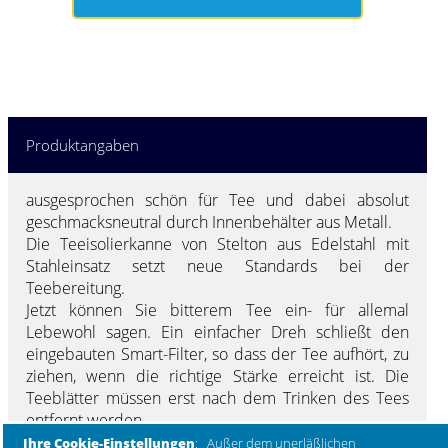
Produktangaben
ausgesprochen schön für Tee und dabei absolut
geschmacksneutral durch Innenbehälter aus Metall.
Die Teeisolierkanne von Stelton aus Edelstahl mit
Stahleinsatz setzt neue Standards bei der
Teebereitung.
Jetzt können Sie
bitterem Tee ein- für allemal
Lebewohl
sagen. Ein einfacher Dreh schließt den
eingebauten Smart-Filter, so dass der Tee aufhört, zu
ziehen, wenn die richtige Stärke erreicht ist. Die
Teeblätter müssen erst nach dem Trinken des Tees
entfernt werden.
Eine Fusion von Tradition und Innovation verleiht der
Ihre Cookie-Einstellungen
: Außer dem unerläßlichen