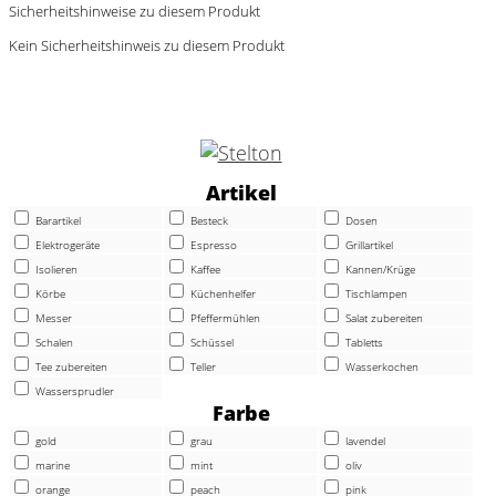
Sicherheitshinweise zu diesem Produkt
Kein Sicherheitshinweis zu diesem Produkt
Artikel
Barartikel
Besteck
Dosen
Elektrogeräte
Espresso
Grillartikel
Isolieren
Kaffee
Kannen/Krüge
Körbe
Küchenhelfer
Tischlampen
Messer
Pfeffermühlen
Salat zubereiten
Schalen
Schüssel
Tabletts
Tee zubereiten
Teller
Wasserkochen
Wassersprudler
Farbe
gold
grau
lavendel
marine
mint
oliv
orange
peach
pink