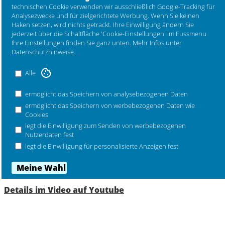
Mehr Marken ...
technischen Cookie verwenden wir ausschließlich Google-Tracking für
Kanne ihren harmonischen Körper aus
Analysezwecke und für zielgerichtete Werbung. Wenn Sie keinen
hochglanzlackiertem Edelstahl. Der Griff aus
Haken setzen, wird nichts getrackt. Ihre Einwilligung ändern Sie
hochschlagfestem Kunststoff gibt der Kanne eine
jederzeit über die Schaltfläche 'Cookie-Einstellungen' im Fussmenu.
moderne Note.
Ihre Einstellungen finden Sie ganz unten. Mehr Infos unter
Design 2013 HolmbäckNordentoft.
Datenschutzhinweise
.
Farbe steel - stahl, Herbst 2022.
Alle
Ausführung mit schwarzem Griff.
Material Edelstahl, ABS-Kunststoff.
ermöglicht das Speichern von analysebezogenen Daten
ermöglicht das Speichern von werbebezogenen Daten wie
Maße:
Cookies
Ø 14 cm, Höhe 18,5 cm, Inhalt 1 ltr.
legt die Einwilligung zum Senden von werbebezogenen
Nutzerdaten fest
legt die Einwilligung für personalisierte Anzeigen fest
Bestellnummer x-201-6 , Auslaufartikel
Details im Video auf Youtube