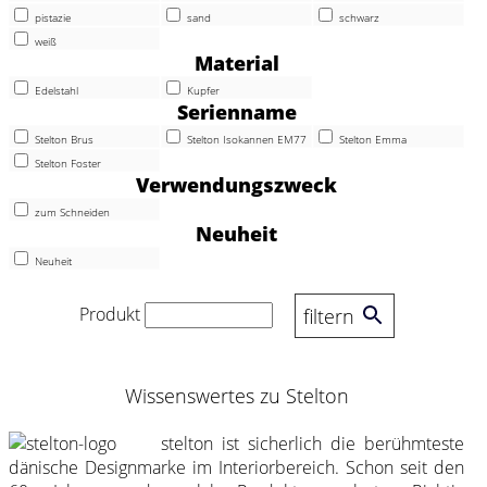
pistazie
sand
schwarz
weiß
Material
Edelstahl
Kupfer
Serienname
Stelton Brus
Stelton Isokannen EM77
Stelton Emma
Stelton Foster
Verwendungszweck
zum Schneiden
Neuheit
Neuheit
Produkt
filtern
Wissenswertes zu Stelton
stelton ist sicherlich die berühmteste
dänische Designmarke im Interiorbereich. Schon seit den