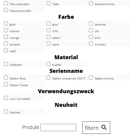
Tee zubereiten
Teller
Wasserkochen
Wassersprudler
Farbe
gold
grau
lavendel
marine
mint
oliv
orange
peach
pink
pistazie
sand
schwarz
weiß
Material
Edelstahl
Kupfer
Serienname
Stelton Brus
Stelton Isokannen EM77
Stelton Emma
Stelton Foster
Verwendungszweck
zum Schneiden
Neuheit
Neuheit
Produkt
filtern