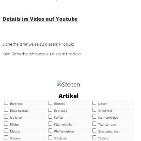
Details im Video auf Youtube
Sicherheitshinweise zu diesem Produkt
Kein Sicherheitshinweis zu diesem Produkt
Artikel
Barartikel
Besteck
Dosen
Elektrogeräte
Espresso
Grillartikel
Isolieren
Kaffee
Kannen/Krüge
Körbe
Küchenhelfer
Tischlampen
Messer
Pfeffermühlen
Salat zubereiten
Schalen
Schüssel
Tabletts