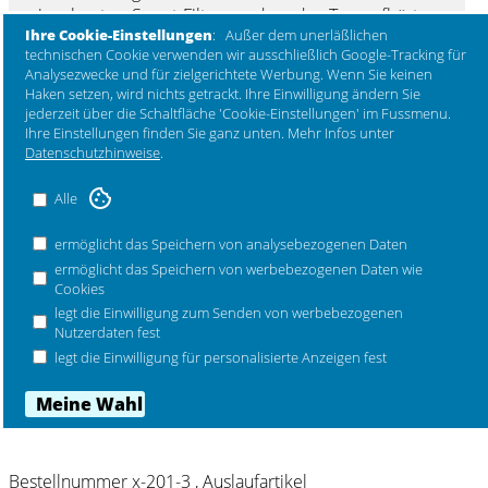
eingebauten Smart-Filter, so dass der Tee aufhört, zu
Ihre Cookie-Einstellungen
: Außer dem unerläßlichen
ziehen, wenn die richtige Stärke erreicht ist. Die
technischen Cookie verwenden wir ausschließlich Google-Tracking für
Teeblätter müssen erst nach dem Trinken des Tees
Analysezwecke und für zielgerichtete Werbung. Wenn Sie keinen
entfernt werden.
Haken setzen, wird nichts getrackt. Ihre Einwilligung ändern Sie
Eine Fusion von Tradition und Innovation verleiht der
jederzeit über die Schaltfläche 'Cookie-Einstellungen' im Fussmenu.
Ihre Einstellungen finden Sie ganz unten. Mehr Infos unter
Kanne ihren harmonischen Körper aus mattlackiertem
Datenschutzhinweise
.
Edelstahl. Der Griff aus Buchenholz gibt der Kanne
eine moderne Note und bedient sich wie früher aus
Alle
den Materialien der Natur. Die Emma Tee-
Thermoskanne hat eine graue Nuance, die herrlich Zu
ermöglicht das Speichern von analysebezogenen Daten
den gräulichen Ton-in-Ton-Farben der Serie passt.
ermöglicht das Speichern von werbebezogenen Daten wie
Design (2013): HolmbäckNordentoft.
Cookies
legt die Einwilligung zum Senden von werbebezogenen
Material mattlackierter Edelstahl, ABS-Kunststoff,
Nutzerdaten fest
Buchenholz. Durchmesser 14 cm, Höhe 18,5 cm,
legt die Einwilligung für personalisierte Anzeigen fest
Inhalt 1 ltr.
Mehr Marken ...
Bestellnummer x-201-3 , Auslaufartikel