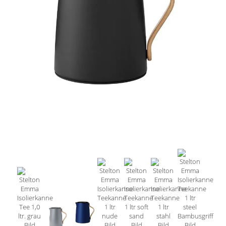
Schneidbretter
GeFu Küchenhelfer
Nymphenburg
Spode
Töpfe
Spring Pfannen
Schüsseln
RIGTiG Küchenhelfer
Rosenthal
taitu
TopfSets
Turk Pfannen
Vegetarier
Rösle Küchenhelfer
Royal Copenhagen
Wedgwood
Woks
Woll Pfannen
Wasserkocher
Royal Limoges
Auslauf Serien
Alessi Töpfe
ALLE Gläser
Alessi Gläser
Berndes Töpfe
Becher
iittala Gläser
Cristel Töpfe
Sektgläser
Riedel Gläser
de Buyer Töpfe
Weingläser
Theresienthal Gläser
Küchenprofi Töpfe
Schulte-Ufer Töpfe