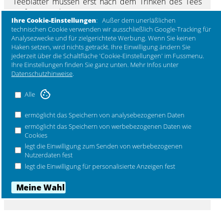
Teeblätter müssen erst nach dem Trinken des Tees
Mehr Marken ...
entfernt werden.
Ihre Cookie-Einstellungen
: Außer dem unerläßlichen
Eine Fusion von Tradition und Innovation verleiht der
technischen Cookie verwenden wir ausschließlich Google-Tracking für
Kanne ihren harmonischen Körper aus
Analysezwecke und für zielgerichtete Werbung. Wenn Sie keinen
hochglanzlackiertem Edelstahl. Der Griff aus
Haken setzen, wird nichts getrackt. Ihre Einwilligung ändern Sie
Buchenholz gibt der Kanne eine moderne Note und
jederzeit über die Schaltfläche 'Cookie-Einstellungen' im Fussmenu.
Ihre Einstellungen finden Sie ganz unten. Mehr Infos unter
bedient sich wie früher aus den Materialien der
Datenschutzhinweise
.
Natur.
Design 2013 HolmbäckNordentoft. Farbe soft sand -
Alle
sandfarben matt, Herbst 2021.
Material Hochglanzlackierter Edelstahl, ABS-
ermöglicht das Speichern von analysebezogenen Daten
Kunststoff, Buchenholzgriff.
ermöglicht das Speichern von werbebezogenen Daten wie
Cookies
Maße:
legt die Einwilligung zum Senden von werbebezogenen
Ø 14 cm, Höhe 18,5 cm, Inhalt 1 ltr.
Nutzerdaten fest
legt die Einwilligung für personalisierte Anzeigen fest
Pflegehinweis: mit heissem Wasser ausspülen,
Gehäuse bei Bedarf mit einem weichen Lappen
lauwarm abwaschen.