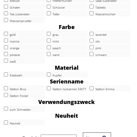
Messer
Pfeffermühlen
Salat zubereiten
Schalen
Schüssel
Tabletts
Tee zubereiten
Teller
Wasserkochen
Wassersprudler
Farbe
gold
grau
lavendel
marine
mint
oliv
orange
peach
pink
pistazie
sand
schwarz
weiß
Material
Edelstahl
Kupfer
Serienname
Stelton Brus
Stelton Isokannen EM77
Stelton Emma
Stelton Foster
Verwendungszweck
zum Schneiden
Neuheit
Neuheit